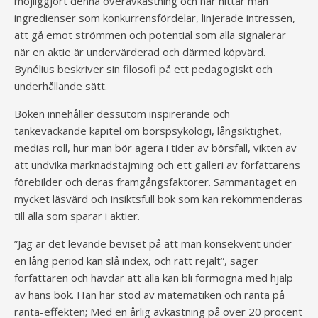
möjliggjort denna överavkastning och här hittar man
ingredienser som konkurrensfördelar, linjerade intressen,
att gå emot strömmen och potential som alla signalerar
när en aktie är undervärderad och därmed köpvärd.
Bynélius beskriver sin filosofi på ett pedagogiskt och
underhållande sätt.
Boken innehåller dessutom inspirerande och
tankeväckande kapitel om börspsykologi, långsiktighet,
medias roll, hur man bör agera i tider av börsfall, vikten av
att undvika marknadstajming och ett galleri av författarens
förebilder och deras framgångsfaktorer. Sammantaget en
mycket läsvärd och insiktsfull bok som kan rekommenderas
till alla som sparar i aktier.
”Jag är det levande beviset på att man konsekvent under
en lång period kan slå index, och rätt rejält”, säger
författaren och hävdar att alla kan bli förmögna med hjälp
av hans bok. Han har stöd av matematiken och ränta på
ränta-effekten; Med en årlig avkastning på över 20 procent