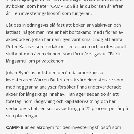
av boken, som heter ”CAMP-B: Så slår du börsen år efter
år – en investeringsfilosofi som fungerar”.
Låt oss inledningsvis slå fast att boken är välskriven och
lättläst, något man inte är helt bortskämd med i floran av
aktieböcker. Johan har nämligen varit smart nog att anlita
Peter Karaszi som redaktör – en erfaren och professionell
skribent men även ekonom som förra året gav ut ”Bli rik
långsamt!” om privatekonomi.
Johan Bynélius är likt den berömda amerikanska
investeraren Warren Buffet en s k värdeinvesterare som
med noggranna analyser försöker finna undervärderade
aktier för långsiktiga innehav. Han äger sedan tio år ett
företag inom rådgivning och kapitalförvaltning och har
sedan dess haft en snittavkastning på 22 procent per år på
sina placeringar.
CAMP-B
är en akronym för den investeringsfilosofi som