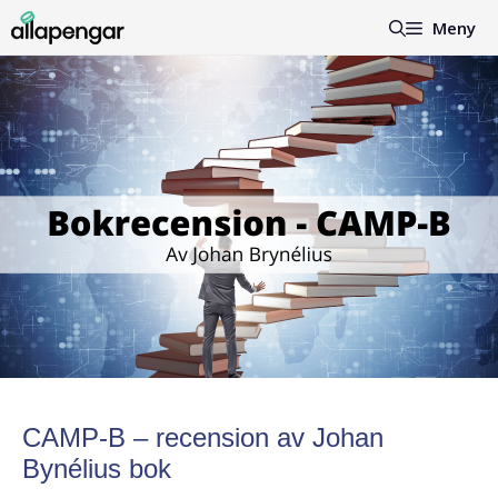
Hoppa
Meny
till
innehåll
CAMP-B – recension av Johan
Bynélius bok